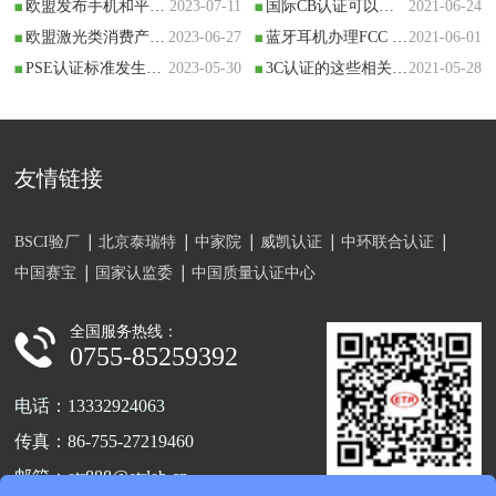
进入欧盟市
Information
​欧盟发布手机和平板电脑新能效标签要求
2023-07-11
国际CB认证可以转成哪些认证？本文值得收藏！
2021-06-24
场，都必须要
欧盟激光类消费产品新标准将于2023年6月21日强制实行
2023-06-27
蓝牙耳机办理FCC ID认证干货来啦！
2021-06-01
携
PSE认证标准发生了变化，产品需要出口日本的注意了
2023-05-30
3C认证的这些相关知识，您都了解多少？
2021-05-28
友情链接
BSCI验厂
北京泰瑞特
中家院
威凯认证
中环联合认证
中国赛宝
国家认监委
中国质量认证中心
全国服务热线：
0755-85259392
电话：13332924063
传真：86-755-27219460
邮箱：etr888@etrlab.cn