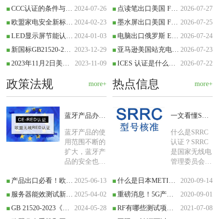
CommunicationACT
会取消包装
CCC认证的条件与申请流程
2024-07-26
点读笔出口美国 FCC+CPC 完整办理指南
2026-07-27
建立，是美国
EPR 注册义
欧盟家电安全新标准EN IEC 60335-1:2023正式出版！
2024-02-23
墨水屏出口美国 FCC 认证全流程办理指南（2026 版）
2026-07-25
政府的一个独
务，EPR 反
立机构，直接
而是 PPWR
LED显示屏节能认证新国标GB21520-2023标准介绍
2024-01-03
电脑出口俄罗斯 EAC 认证全流程实操指南（2026 新版）
2026-07-24
落地的核心执
新国标GB21520-2023《显示器能效限定值及能效等级》标准介绍
2023-12-29
亚马逊美国站充电器：FCC 报告 + UL 安全报告完整办理指南
2026-07-23
行载体，属地
2023年11月2日美国发布FCC标签使用新规则KDB784748 D01!
2023-11-09
ICES 认证是什么？属于哪个国家？
2026-07-22
注册规则继续
生效，原有有
政策法规
热点信息
效 EPR 注册
more+
more+
号可继续沿
用，
蓝牙产品办理CE-RED测试项目
一文看懂SRRC型号核准认证流程
蓝牙产品的使
什么是SRRC
用范围不断的
认证？SRRC
扩大，蓝牙产
是国家无线电
品的安全也备
管理委员会强
受重视，不同
制认证要求，
产品出口必看！欧盟无障碍指令（EAA）2025年6月28日强制实施
2025-06-13
什么是日本METI备案？需要哪些资料？
2020-09-14
的国家对于蓝
自 1999 年 6
牙产品的认证
月 1 日起，中
服务器能效测试新标准GB43630-2023解读
2025-04-02
重磅消息！5G产品需通过CCC认证，您确定要错过吗?
2020-09-01
要求有所不
国信息产业部
GB 21520-2023《显示器能效限定值及能效等级》将于2024年6月1日
2024-05-28
RF有哪些测试项目？
2021-07-08
同，电子产品
(Ministry of