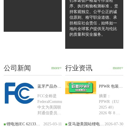
们承诺会严格遵守作业程
序、执行检验检测标准， 坚
持客观独立、公平公正的诚
信原则、格守职业道德、承
担相应社会责任，始终如一
地向全球客户提供无与伦比
的质量和安全服务。
公司新闻
行业资讯
more+
more+
蓝牙产品办理美国认证需要做哪些测试项目？
PPWR 包装新规即将生效，EPR 包装注册还需要做吗？
FCC全称是
摘要：
FederalCommunicationsCommission，
PPWR（EU
中文为美国联
2025 40）
邦通信委员
2026 年 8 月
会。于1934年
12 日正式强
锂电池IEC 62133测试报告怎么做
2025-03-11
​亚马逊美国站锂电池家用电器合规政策全解析（2026 新规）
2026-07-30
由
制实施，并不