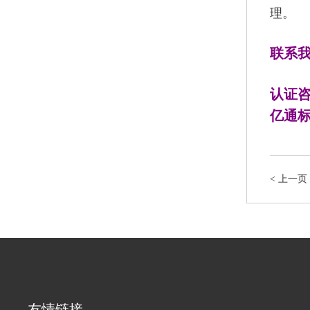
理。
联系
认证
亿通标
<
上一页：
友情链接