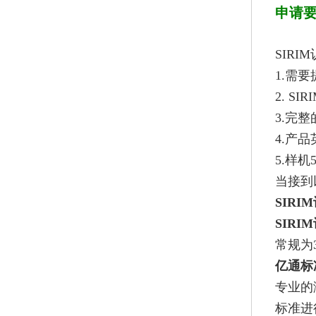
申请
SIR
1.需
2. S
3.完
4.产
5.样机
当接到
SIR
SIRI
常规为
亿通标
专业的
标准进