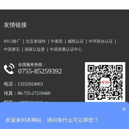
友情链接
BSCI验厂
北京泰瑞特
中家院
威凯认证
中环联合认证
中国赛宝
国家认监委
中国质量认证中心
全国服务热线：
0755-85259392
电话：13332924063
传真：86-755-27219460
邮箱：etr888@etrlab.cn
×
关注官方公众号
地址：深圳市宝安区福海街道新和
欢迎来到本网站，请问有什么可以帮您？
新兴第三工业区A7栋102