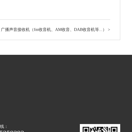
广播声音接收机（fm收音机、AM收音、DAB收音机等...）
>
热线：