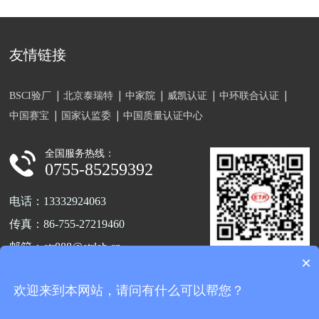
友情链接
BSCI验厂
北京泰瑞特
中家院
威凯认证
中环联合认证
中国赛宝
国家认监委
中国质量认证中心
全国服务热线：
0755-85259392
电话：13332924063
传真：86-755-27219460
邮箱：etr888@etrlab.cn
×
关注官方公众号
地址：深圳市宝安区福海街道新和
欢迎来到本网站，请问有什么可以帮您？
新兴第三工业区A7栋102