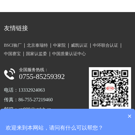
友情链接
BSCI验厂
北京泰瑞特
中家院
威凯认证
中环联合认证
中国赛宝
国家认监委
中国质量认证中心
全国服务热线：
0755-85259392
电话：13332924063
传真：86-755-27219460
邮箱：etr888@etrlab.cn
×
关注官方公众号
地址：深圳市宝安区福海街道新和
欢迎来到本网站，请问有什么可以帮您？
新兴第三工业区A7栋102