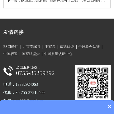
下一页：欧盟激光类消费产品新标准将于2023年6月21日强制实行
友情链接
BSCI验厂
北京泰瑞特
中家院
威凯认证
中环联合认证
中国赛宝
国家认监委
中国质量认证中心
全国服务热线：
0755-85259392
电话：13332924063
传真：86-755-27219460
邮箱：etr888@etrlab.cn
×
关注官方公众号
地址：深圳市宝安区福海街道新和