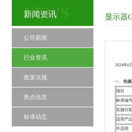
NEWS
新闻资讯
​显示器
公司新闻
行业资讯
2024年
政策法规
一、
先搞
项目
热点信息
标准编
实施日
标准动态
适用产
不适用