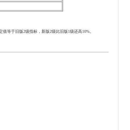
限定值等于旧版2级指标，新版2级比旧版1级还高10%。