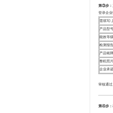
第③步：
登录企业
需填写/
产品型
能效等
检测报
产品铭
整机照
企业承
审核通过
第④步：