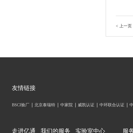
<
上一页
友情链接
BSCI验厂
北京泰瑞特
中家院
威凯认证
中环联合认证
走进亿通
我们的服务
实验室中心
服