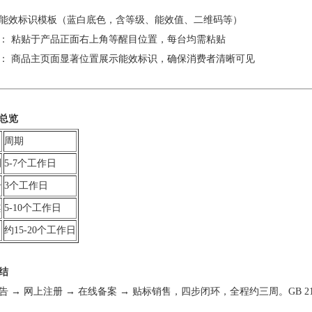
能效标识模板（蓝白底色，含等级、能效值、二维码等）
： 粘贴于产品正面右上角等醒目位置，每台均需粘贴
： 商品主页面显著位置展示能效标识，确保消费者清晰可见
总览
周期
测
5-7个工作日
册
3个工作日
案
5-10个工作日
约15-20个工作日
结
告 → 网上注册 → 在线备案 → 贴标销售，四步闭环，全程约三周。GB 2