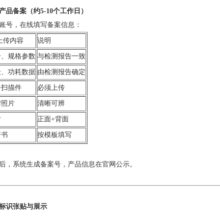
产品备案（约5-10个工作日）
账号，在线填写备案信息：
上传内容
说明
号、规格参数
与检测报告一致
级、功耗数据
由检测报告确定
告扫描件
必须上传
牌照片
清晰可辨
片
正面+背面
诺书
按模板填写
后，系统生成备案号，产品信息在官网公示。
标识张贴与展示