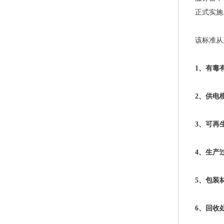
正式实施
该标准从
1、
有毒
2、
供电
3、
可再
4、
生产
5、
包装
6、
回收