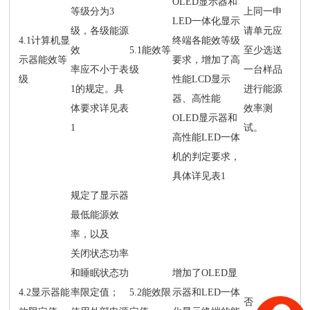
OLED显示器和
等级分为3
上同一申
LED一体化显示
级，各级能源
请单元应
4.1计算机显
终端各能效等级
效
5.1能效等
至少选送
示器能效等
要求，增加了高
率应不小于表
级
一台样品
级
性能LCD显示
1的规定。具
进行能源
器、高性能
体要求详见表
效率测
OLED显示器和
1
试。
高性能LED一体
机的判定要求，
具体详见表1
规定了显示器
最低能源效
率，以及
关闭状态功率
和睡眠状态功
增加了OLED显
4.2显示器能
率限定值；
5.2能效限
示器和LED一体
否