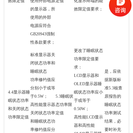
效限定值
使用外部电源
定值
化显示终端的能
的显示器，所
效限定值要求；
使用的外部
电源应符合
GB20943强制
性条款要求；
更改了睡眠状态
标准显示器关
功率限定值要
闭状态功率和
求：
睡眠状态
是，应依
LCD显示器和
功率修约值应
据新版标
OLED显示器睡
分别小于或等
准5.3核查
4.4显示器睡
眠状态功率应小
于0.5W；
5.3睡眠状
原报告的
眠状态功率
于或等于
高性能显示器
态功率限
睡眠状态
和关闭状态
0.50W；
关闭状态功率
定值
功率测试
功率限定值
高性能LCD显示
和睡眠状态功
结果，必
器和高性能
率修约值应分
要时补充