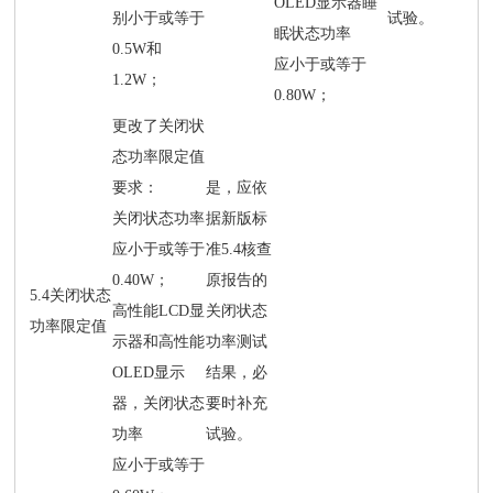
OLED显示器睡
别小于或等于
试验。
眠状态功率
0.5W和
应小于或等于
1.2W；
0.80W；
更改了关闭状
态功率限定值
要求：
是，应依
关闭状态功率
据新版标
应小于或等于
准5.4核查
0.40W；
原报告的
5.4关闭状态
高性能LCD显
关闭状态
功率限定值
示器和高性能
功率测试
OLED显示
结果，必
器，关闭状态
要时补充
功率
试验。
应小于或等于