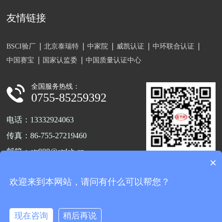
友情链接
BSCI验厂
北京泰瑞特
中家院
威凯认证
中环联合认证
中国赛宝
国家认监委
中国质量认证中心
全国服务热线：
0755-85259392
电话：13332924063
传真：86-755-27219460
邮箱：etr888@etrlab.cn
×
关注官方公众号
地址：深圳市宝安区福海街道新和
欢迎来到本网站，请问有什么可以帮您？
新兴第三工业区A7栋102
现在咨询
稍后再说