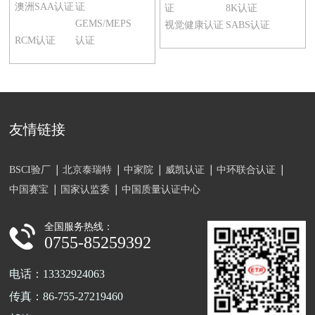
澳洲SAA认证
证
证
8K认证
GEMS/MEPS
视觉健康认证
SABS认证
RCM认证
认证
友情链接
BSCI验厂
北京泰瑞特
中家院
威凯认证
中环联合认证
中国赛宝
国家认监委
中国质量认证中心
全国服务热线：
0755-85259392
电话：13332924063
传真：86-755-27219460