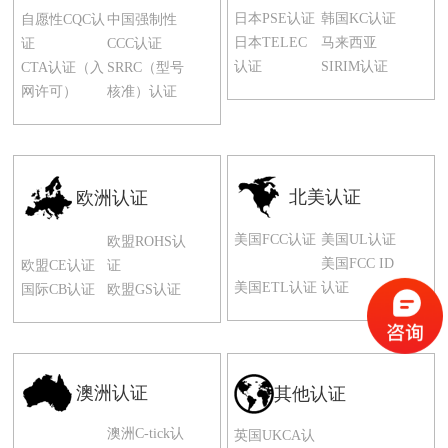
日本PSE认证
韩国KC认证
自愿性CQC认
中国强制性
日本TELEC
马来西亚
证
CCC认证
认证
SIRIM认证
CTA认证（入
SRRC（型号
网许可）
核准）认证
北美认证
欧洲认证
美国FCC认证
美国UL认证
欧盟ROHS认
美国FCC ID
欧盟CE认证
证
美国ETL认证
认证
国际CB认证
欧盟GS认证
澳洲认证
其他认证
澳洲C-tick认
英国UKCA认