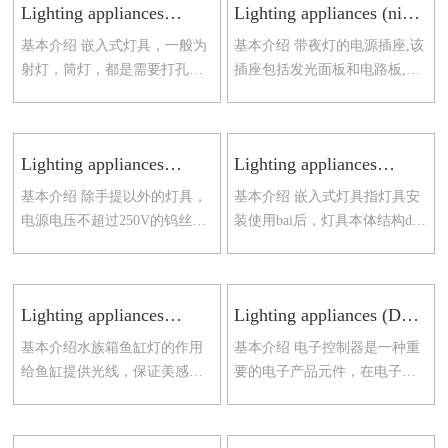
Lighting appliances
Lighting appliances (night
(ground recessed lamp
lights installed in power
基本介绍 嵌入式灯具，一般为
基本介绍 带夜灯的电源插座,该
outlets)
射灯，筒灯，都是需要打孔
插座包括发光面板和电路板,发
的，通常情况下酒店，商场用
光面板通过电极与电路板电连
的比较多，现在家装也用得比
接；发光面板设置有面板基底
较多,客厅，卧室，卫生间，
和发光层,发光层与面板
Lighting appliances
Lighting appliances
(removable universal
(recessed lamps)
基本介绍 除手提以外的灯具，
基本介绍 嵌入式灯具指灯具安
lamps)
电源电压不超过250V的钨丝
装使用bai后，灯具本体结构du
灯、管形荧光灯和其他气体放
是不外漏的，也就是说，只能
电灯作为光源的可移式通用灯
看到灯zhi的发光dao的那一面，
具。服务范围1 电子产品安全
灯体其他部分是嵌入到
Lighting appliances
Lighting appliances (DC
(aquarium lamps)
or AC electronic control
基本介绍水族箱鱼缸灯的作用
基本介绍 电子控制器是一种重
devices for LED modules)
给鱼缸提供光线，保证美感。
要的电子产品元件，在电子生
可以让我们在养鱼的时候更好
产中有着广泛的应用，在人们
的观察到鱼儿的状态，以便及
日常生活中发挥着非常重要的
时发现不对劲的鱼儿。灯光可
作用。电子控制器（ECU）