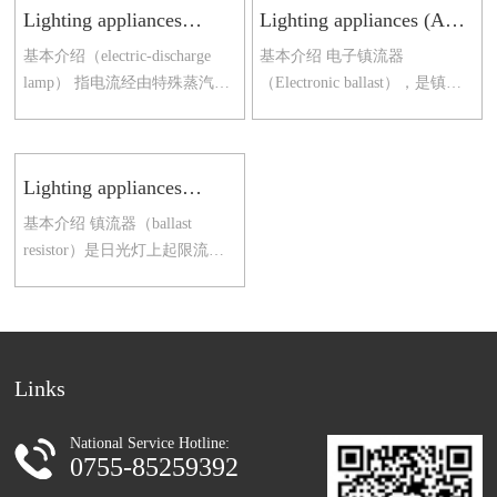
Lighting appliances
Lighting appliances (AC
(discharge lamps)
electronic ballasts for
基本介绍（electric-discharge
基本介绍 电子镇流器
fluorescent lamps)
lamp） 指电流经由特殊蒸汽或
（Electronic ballast），是镇流
气体流通因而产生光线或是接
器的一种，是指采用电子技术
近可见光之辐射能的一种电
驱动电光源，使之产生所需照
灯。服务范围1 电子产品
明的电子设备。与之对应的是
Lighting appliances
(ballasts for fluorescent
基本介绍 镇流器（ballast
lamps)
resistor）是日光灯上起限流作
用和产生瞬间高压的设备，它
是在硅钢制作的铁芯上缠漆包
线制作而成，这样的带铁
Links
National Service Hotline:
0755-85259392